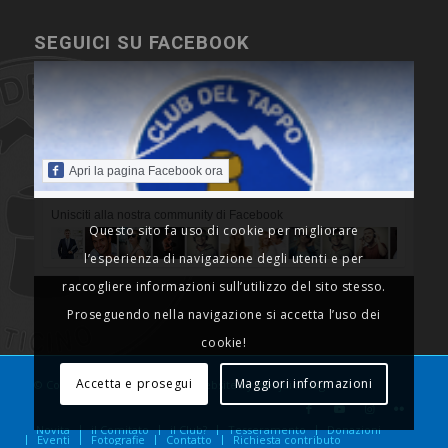
SEGUICI SU FACEBOOK
Apri la pagina Facebook ora
Unisciti alla nostra community di Facebook
Questo sito fa uso di cookie per migliorare
l’esperienza di navigazione degli utenti e per
raccogliere informazioni sull’utilizzo del sito stesso.
Proseguendo nella navigazione si accetta l’uso dei
cookie!
Accetta e prosegui
Maggiori informazioni
© Copyright - Club del Tappo, website by webjuice sagl
Novita
il Comitato
il Club?
Tesseramento
Donazioni
Eventi
Fotografie
Contatto
Richiesta contributo