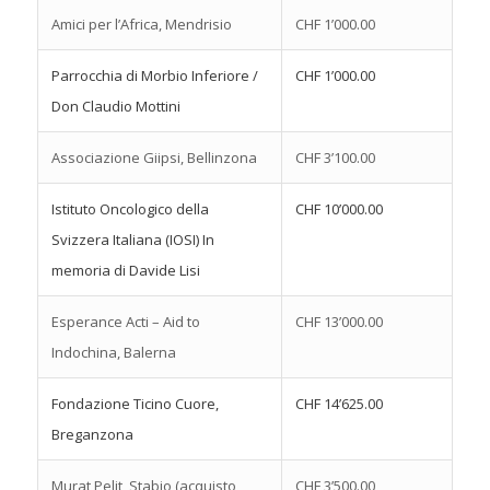
Amici per l’Africa, Mendrisio
CHF 1’000.00
Parrocchia di Morbio Inferiore /
CHF 1’000.00
Don Claudio Mottini
Associazione Giipsi, Bellinzona
CHF 3’100.00
Istituto Oncologico della
CHF 10’000.00
Svizzera Italiana (IOSI) In
memoria di Davide Lisi
Esperance Acti – Aid to
CHF 13’000.00
Indochina, Balerna
Fondazione Ticino Cuore,
CHF 14’625.00
Breganzona
Murat Pelit, Stabio (acquisto
CHF 3’500.00