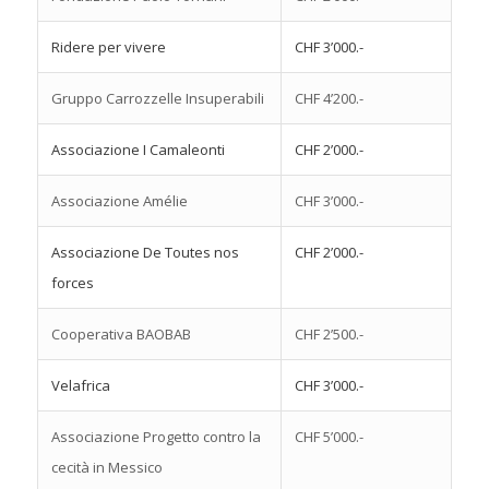
Ridere per vivere
CHF 3’000.-
Gruppo Carrozzelle Insuperabili
CHF 4’200.-
Associazione I Camaleonti
CHF 2’000.-
Associazione Amélie
CHF 3’000.-
Associazione De Toutes nos
CHF 2’000.-
forces
Cooperativa BAOBAB
CHF 2’500.-
Velafrica
CHF 3’000.-
Associazione Progetto contro la
CHF 5’000.-
cecità in Messico