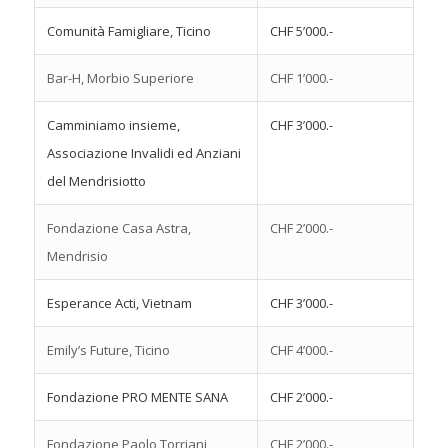
Comunità Famigliare, Ticino
CHF 5’000.-
Bar-H, Morbio Superiore
CHF 1’000.-
Camminiamo insieme,
CHF 3’000.-
Associazione Invalidi ed Anziani
del Mendrisiotto
Fondazione Casa Astra,
CHF 2’000.-
Mendrisio
Esperance Acti, Vietnam
CHF 3’000.-
Emily’s Future, Ticino
CHF 4’000.-
Fondazione PRO MENTE SANA
CHF 2’000.-
Fondazione Paolo Torriani
CHF 2’000.-