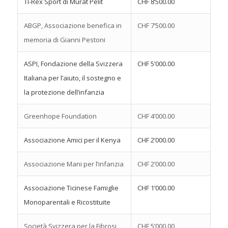
TI-Rex Sport di Murat Pelit
CHF 8’500.00
ABGP, Associazione benefica in
CHF 7’500.00
memoria di Gianni Pestoni
ASPI, Fondazione della Svizzera
CHF 5’000.00
Italiana per l’aiuto, il sostegno e
la protezione dell’infanzia
Greenhope Foundation
CHF 4’000.00
Associazione Amici per il Kenya
CHF 2’000.00
Associazione Mani per l’infanzia
CHF 2’000.00
Associazione Ticinese Famiglie
CHF 1’000.00
Monoparentali e Ricostituite
Società Svizzera per la Fibrosi
CHF 5’000.00