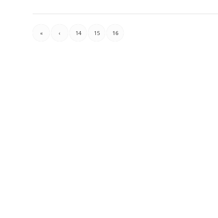
«
‹
14
15
16