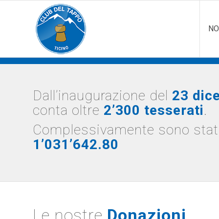
NO
Dall’inaugurazione del
23 dic
conta oltre
2’300 tesserati
.
Complessivamente sono stati
1’031’642.80
Le nostre
Donazioni