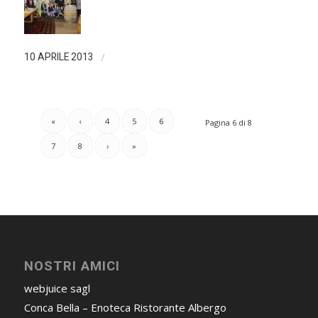
/
10 APRILE 2013
«
‹
4
5
6
Pagina 6 di 8
7
8
›
»
NOSTRI AMICI
webjuice sagl
Conca Bella – Enoteca Ristorante Albergo