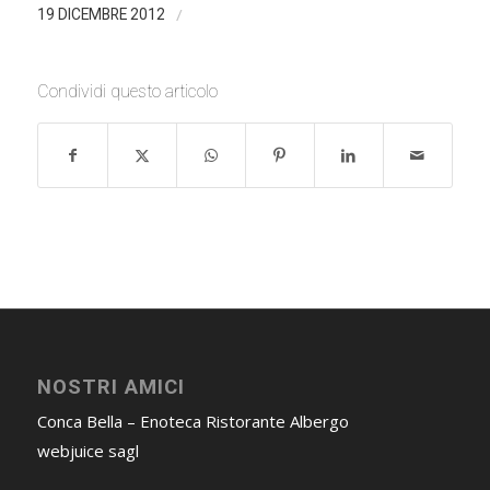
/
19 DICEMBRE 2012
Condividi questo articolo
NOSTRI AMICI
Conca Bella – Enoteca Ristorante Albergo
webjuice sagl