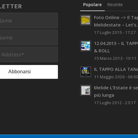
Popolare
Recente
LETTER
Foto Online –> Il T
Melidestate – Let’s..
17 Luglio 2015 - 17:27
12.04.2013 – IL TAP
& ROLL
15 Marzo 2013 - 10:11
IL TAPPO ALLA TAN
11 Maggio 2026 - 06:0
Melide L’Estate è 
più lunga
17 Luglio 2012 - 23:17