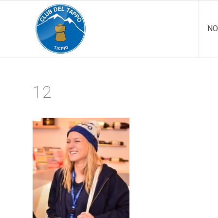
NO
12